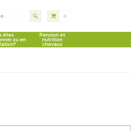
0
s êtes
Pension et
onnel ou en
nutrition
llation?
chevaux