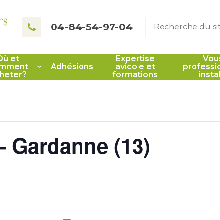
rs
04-84-54-97-04
Où et
Expertise
Vou
mment
Adhésions
avicole et
professi
heter?
formations
insta
 Gardanne (13)