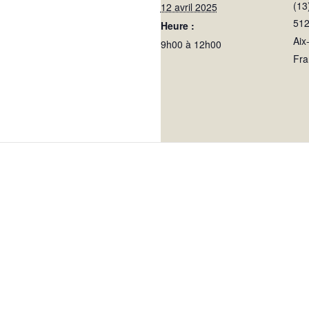
(13
12 avril 2025
512
Heure :
Aix
9h00 à 12h00
Fra