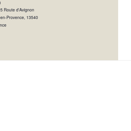
)
5 Route d'Avignon
-en-Provence
,
13540
nce