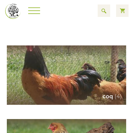
coq
(4)
01