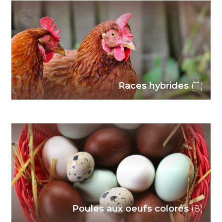
03
Races hybrides
(11)
04
Poules aux oeufs colorés
(8)