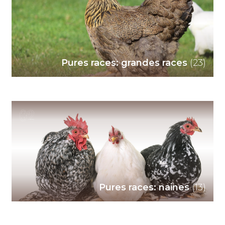
Pures races: grandes races
(23)
02
Pures races: naines
(13)