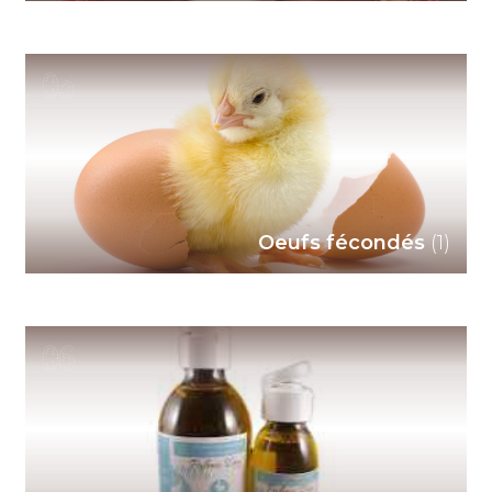
05
Oeufs fécondés
(1)
06