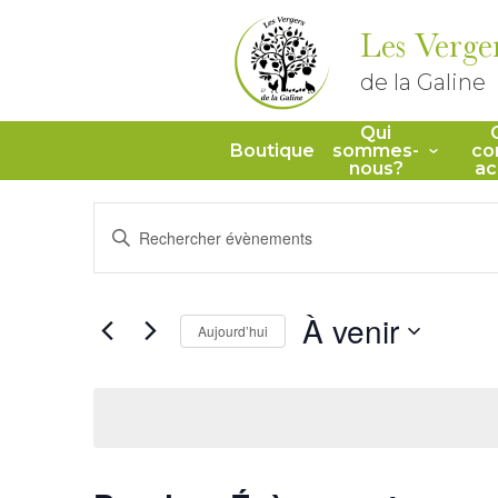
Les Verge
de la Galine
Qui
Boutique
sommes-
co
nous?
ac
Recherche
Saisir
mot-
et
clé.
Rechercher
Évènements
navigation
par
À venir
mot-
Aujourd’hui
de
clé.
Sélectionnez
une
vues
date.
Évènements