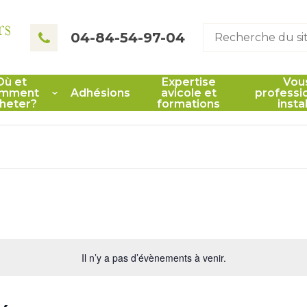
rs
04-84-54-97-04
Où et
Expertise
Vou
mment
Adhésions
avicole et
professi
heter?
formations
insta
Il n’y a pas d’évènements à venir.