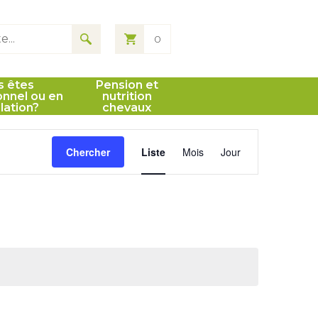
0
s êtes
Pension et
onnel ou en
nutrition
llation?
chevaux
Navigation
Chercher
Liste
Mois
Jour
de
vues
Évènement