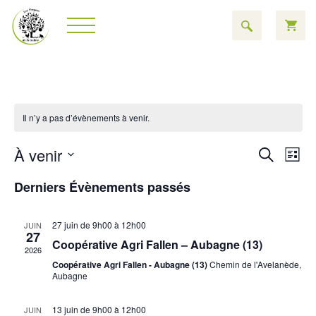
Il n’y a pas d’évènements à venir.
Rech
Na
À venir
Recherch
Liste
Sélectionnez
de
et
une
Derniers Évènements passés
date.
vu
navig
É
27 juin de 9h00
à
12h00
JUIN
de
27
Coopérative Agri Fallen – Aubagne (13)
2026
vues
Coopérative Agri Fallen - Aubagne (13)
Chemin de l'Avelanède,
Aubagne
Évèn
13 juin de 9h00
à
12h00
JUIN