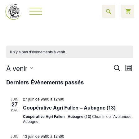
Il n’y a pas d’évènements à venir.
Rech
Na
À venir
Recherch
Liste
Sélectionnez
de
et
une
Derniers Évènements passés
date.
vu
navig
É
27 juin de 9h00
à
12h00
JUIN
de
27
Coopérative Agri Fallen – Aubagne (13)
2026
vues
Coopérative Agri Fallen - Aubagne (13)
Chemin de l'Avelanède,
Aubagne
Évèn
13 juin de 9h00
à
12h00
JUIN