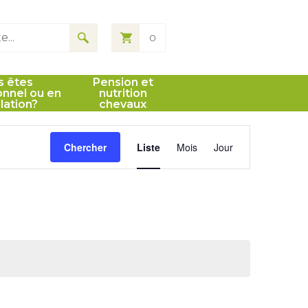
0
s êtes
Pension et
onnel ou en
nutrition
llation?
chevaux
Navigation
Chercher
Liste
Mois
Jour
de
vues
Évènement