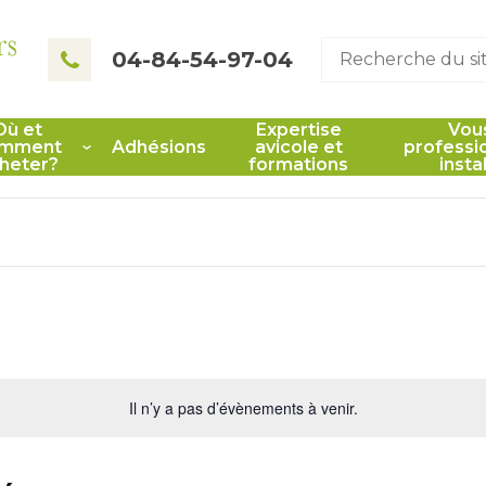
rs
04-84-54-97-04
Où et
Expertise
Vou
mment
Adhésions
avicole et
professi
heter?
formations
insta
Il n’y a pas d’évènements à venir.