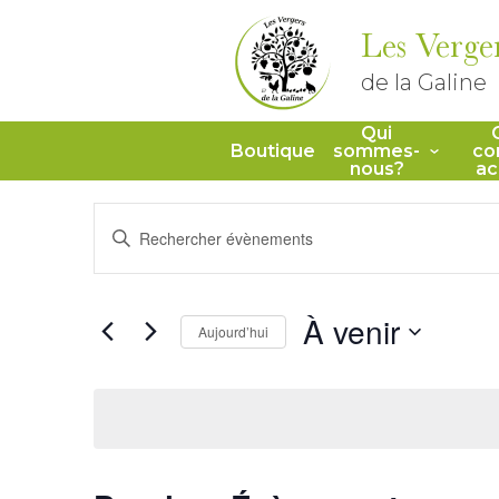
Les Verge
de la Galine
Qui
Boutique
sommes-
co
nous?
ac
Recherche
Saisir
mot-
et
clé.
Rechercher
Évènements
navigation
par
À venir
mot-
Aujourd’hui
de
clé.
Sélectionnez
une
vues
date.
Évènements