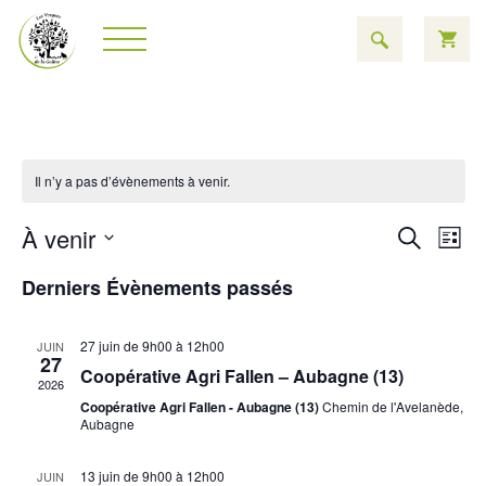
Il n’y a pas d’évènements à venir.
Rech
Na
À venir
Recherch
Liste
Sélectionnez
de
et
une
Derniers Évènements passés
date.
vu
navig
É
27 juin de 9h00
à
12h00
JUIN
de
27
Coopérative Agri Fallen – Aubagne (13)
2026
vues
Coopérative Agri Fallen - Aubagne (13)
Chemin de l'Avelanède,
Aubagne
Évèn
13 juin de 9h00
à
12h00
JUIN