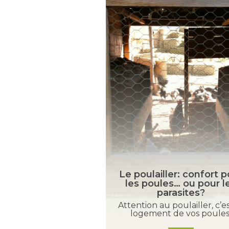
Le poulailler: confort p
les poules… ou pour l
parasites?
er avec de l’ail?
Attention au poulailler, c’es
fait nos recherches…
logement de vos poules