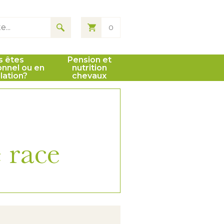
0
s êtes
Pension et
onnel ou en
nutrition
llation?
chevaux
 race