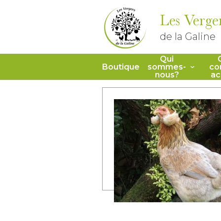
Les Verge
de la Galine
Qui
Boutique
sommes-
co
nous?
ac