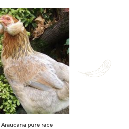
Araucana pure race
Poulaillers 5 à 9 