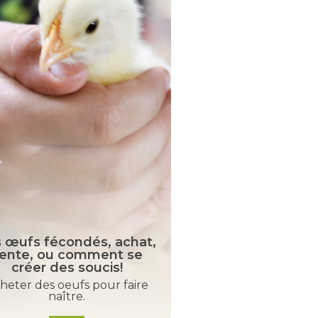
 œufs fécondés, achat,
ente, ou comment se
Arrêtons de fai
créer des soucis!
syngamose une 
heter des oeufs pour faire
Dans 90% des cas, i
naître.
absolument pas d’u
parasitaire