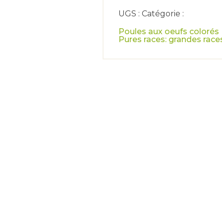
race
UGS : Catégorie :
Poules aux oeufs colorés
Pures races: grandes race