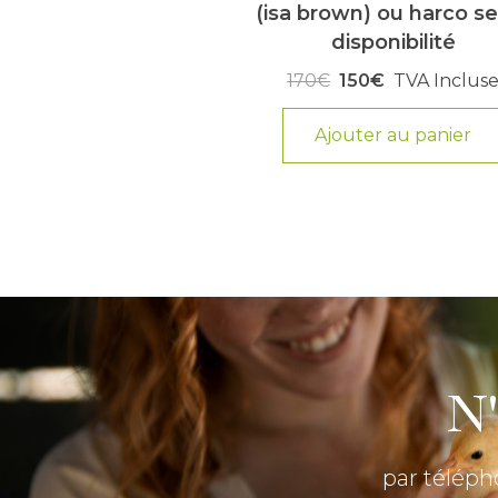
(isa brown) ou harco s
€
TVA Incluse
disponibilité
170€
150€
TVA Inclus
ter au panier
Ajouter au panier
N'
par téléph