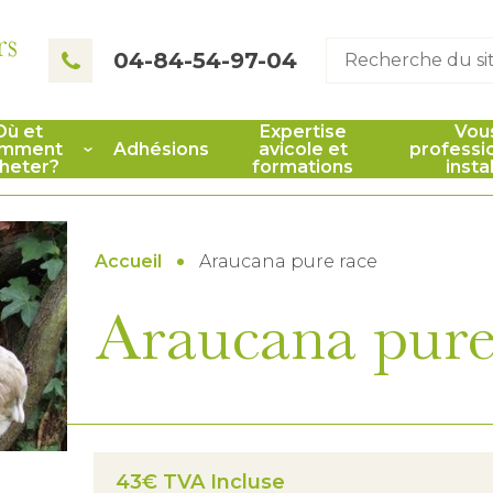
rs
04-84-54-97-04
Où et
Expertise
Vou
mment
Adhésions
avicole et
professi
heter?
formations
insta
Accueil
Araucana pure race
Araucana pure
43€ TVA Incluse