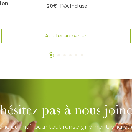
elon
20€
TVA Incluse
e
Ajouter au panier
hésitez pas à nous join
one ou mail pour tout renseignement: onglet 