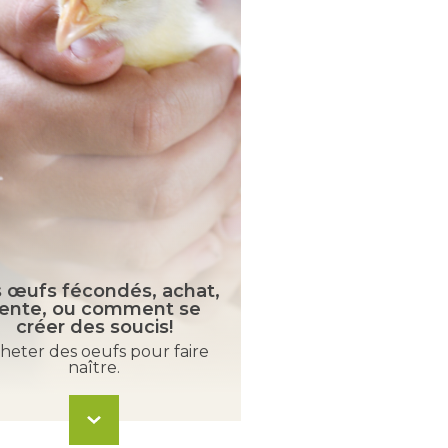
 œufs fécondés, achat,
ente, ou comment se
Arrêtons de fai
créer des soucis!
syngamose une 
heter des oeufs pour faire
Dans 90% des cas, i
naître.
absolument pas d’u
parasitaire