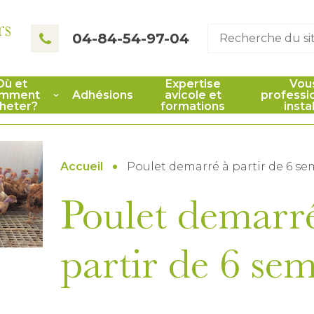
rs
04-84-54-97-04
Où et
Expertise
Vou
mment
Adhésions
avicole et
professi
heter?
formations
insta
Accueil
Poulet demarré à partir de 6 s
Poulet demarr
partir de 6 se