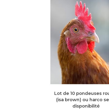
sse « Isa Brown »
Lot de 10 pondeuses ro
(isa brown) ou harco s
€
TVA Incluse
disponibilité