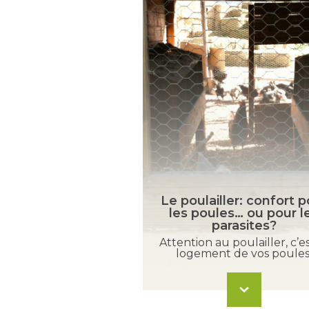
Le poulailler: confort p
les poules… ou pour l
parasites?
er avec de l’ail?
Attention au poulailler, c’es
fait nos recherches…
logement de vos poules