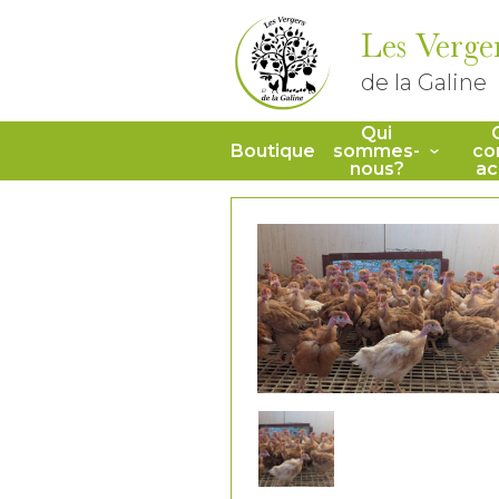
Les Verge
de la Galine
Qui
Boutique
sommes-
co
nous?
ac