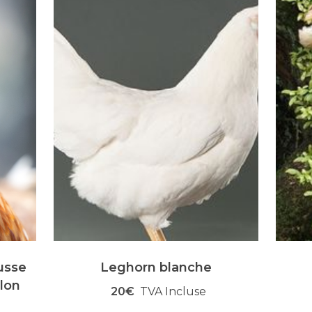
usse
Leghorn blanche
elon
20€
TVA Incluse