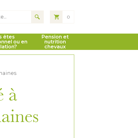
0
s êtes
Pension et
onnel ou en
nutrition
llation?
chevaux
emaines
é à
maines