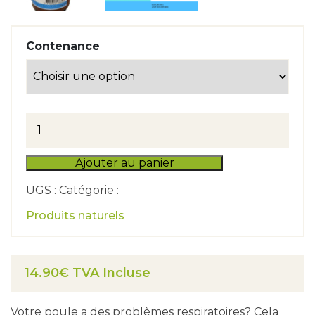
Contenance
quantité
de
Pulmo
Phyt
Ajouter au panier
UGS : Catégorie :
Produits naturels
14.90€ TVA Incluse
Votre poule a des problèmes respiratoires? Cela