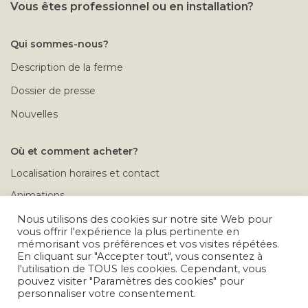
Vous êtes professionnel ou en installation?
Qui sommes-nous?
Description de la ferme
Dossier de presse
Nouvelles
Où et comment acheter?
Localisation horaires et contact
Animations
Rendez-vous à la ferme
Nous utilisons des cookies sur notre site Web pour
vous offrir l'expérience la plus pertinente en
Conditions de vente
mémorisant vos préférences et vos visites répétées.
En cliquant sur "Accepter tout", vous consentez à
Calendrier des déplacements
l'utilisation de TOUS les cookies. Cependant, vous
pouvez visiter "Paramètres des cookies" pour
Problèmes après achat
personnaliser votre consentement.