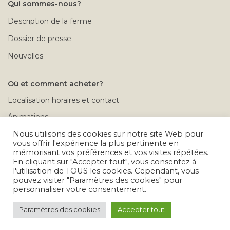
Qui sommes-nous?
Description de la ferme
Dossier de presse
Nouvelles
Où et comment acheter?
Localisation horaires et contact
Animations
Rendez-vous à la ferme
Nous utilisons des cookies sur notre site Web pour
vous offrir l'expérience la plus pertinente en
Conditions de vente
mémorisant vos préférences et vos visites répétées.
En cliquant sur "Accepter tout", vous consentez à
Calendrier des déplacements
l'utilisation de TOUS les cookies. Cependant, vous
pouvez visiter "Paramètres des cookies" pour
Problèmes après achat
personnaliser votre consentement.
Paramètres des cookies
Accepter tout
Tous droits réservés © 2026