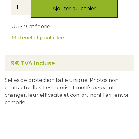
quantité
de
Ajouter au panier
Selle
de
protection
poules
UGS : Catégorie :
Matériel et poulaillers
9€ TVA Incluse
Selles de protection taille unique. Photos non
contractuelles. Les coloris et motifs peuvent
changer, leur efficacité et confort non! Tarif envoi
compris!